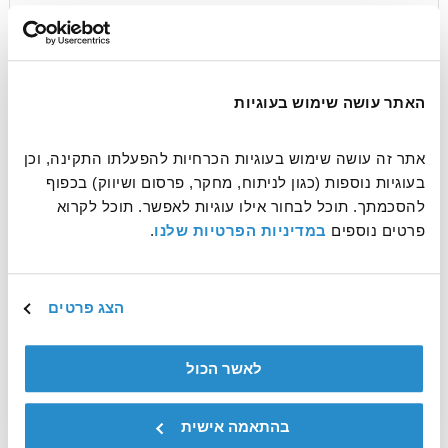
עוד משהו שחשוב שנדע?
האתר עושה שימוש בעוגיות
אתר זה עושה שימוש בעוגיות הכרחיות להפעלתו התקינה, וכן 
בעוגיות נוספות (כגון לניתוח, מחקר, פרסום ושיווק) בכפוף 
להסכמתך. תוכל לבחור אילו עוגיות לאפשר. תוכל לקרוא 
פרטים נוספים 
במדיניות הפרטיות שלנו
.
אשמח לקבל דיוורים ולהתעדכן על עוד דרכים לעשות טוב
הצג פרטים
פעילות ההתנדבות הינה באחריותו הבלעדית של המתנדב
לאשר הכול
שליחה
בהתאמה אישית
This site is protected by reCAPTCHA and the Google
Privacy Policy