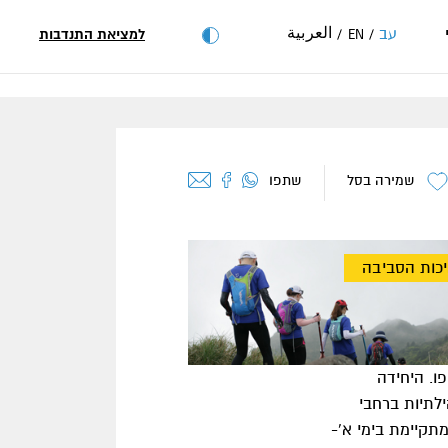
العربية
עב
למציאת התנדבות
EN
שמירה בסל
שתפו
כות הסביבה
ו. היחידה
ילתיות ברחבי
מתקיימת בימי א'-