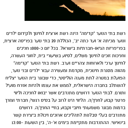
רשת בתי הנוער "קדימה" הינה רשת ארצית לחינוך ולקידום ילדים
ונוער מכיתה א' ועד כתה יב', הכוללת 20 בתי נוער בפריסה ארצית,
בפריפריות הגיאו-חברתיות בישראל. בכל יום כ-1000 חניכים
וחניכות זוכים לחינוך משלים, לסיוע בשיעורי בית, לחוגי העשרה,
לחינוך ערכי ולארוחות צהריים וערב. רשת בתי הנוער "קדימה"
מהווה מסגרת חינוכית, מקדמת ומעשירה עבור ילדים ובני נוער,
הפועלת במטרה לתת מענה הוליסטי, כדי שבוגר בית הנוער יצליח
להשתלב בחברה הישראלית, לממש את עצמו ולהיות אזרח מועיל
ותורם. לבתי הנוער דרושים מתנדבים אשר יבואו לחניכה וליווי
פרטני קבוע לחניך/ה. הליווי הינו לרוב על בסיס רגשי/ חברתי וצורך
בדמות מבוגר משמעותי חיובי וקבוע בחיי החניך/ה. דרושים
מתנדבים בעלי סבלנות לתהליכים ארוכים ויכולת ביצירת קשר
בינאישי. ההתנדבות מתקיימת בימים א'-ה', בין השעות 13:00-