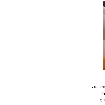
בישראל, לפי נתוני הלמ"ס, שיעור ההתנדבות עומד על אחד מתוך ארבעה אנשים: כ־23%
עור ההתנדבות היה 23% ולאחר
 על 30%. אפשר לשער