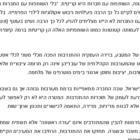
ה, השותפות עם חברות היא קריטית. "בלי השותפות עם החברות ב
ים לקיים כל כך הרבה פעילויות גיבוש אקולוגיות לילדי הפנימייה. בלי
 החברות לא היינו מצליחים להגיע לכל כך הרבה נשים בעוטף (ונש
לעמותה קטנטונת כמונו השותפויות האלה הן קריטיות ברמה קיומית
של המטבע, בזירה העסקית ההתנדבות הפכה מכלי משני לכלי אסטר
ו שהמעורבות הקהילתית של עובדיהן אינה רק תרומה ציבורית אלא 
בות, יציבות וחוסן ארגוני בימים מוטרפים של מלחמה.
שראל, שבה החברה מתאפיינת ברמת מעורבות גבוהה אך גם בשבריר
רעת לעומק של תוכניות ההתנדבות. המטרה היא לא רק לאפשר לעו
לא לבנות מדיניות, מדידה, התאמה לכישורים ותכנון ארוך־טווח.
יא הזדמנות להבין שהמתנדבים אינם "עזרה ראשונה" אלא תשתית שמח
משבר ובשגרה. תחזקו את ההתנדבות, הרחיבו את המערכים הקיימים