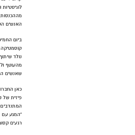
האנשים הקר
ביום החמיש
קוסמטיקה ט
מהעוטף ולנ
שאנשים הכי
כאן החברות
פיזית של 
המתנדבים ד
"המגע עם ה
רגעים קסומ