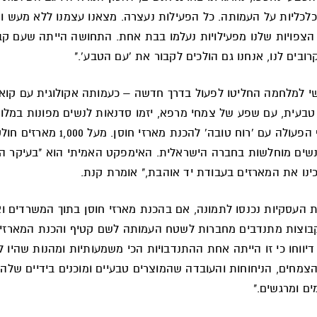
ובים לנו, אנחנו גם הולכים לקבור את 'עם הטבע'."
י למלחמה החליטו לפעול בדרך חדשה – כעמותה אקולוגית עם קוא
בעית, עם שפע של צמחי מרפא, יזמו סדנאות לנשים מפונות במלונ
נולד שיתוף הפעולה עם 'רוח טובה' להכנת מארזי חו
שים מוחלשות בחברה הישראלית. האימפקט האמיתי הוא "בעיקר הי
נו את המארזים בעבודת יד אוהבת," אומרת קנת.
 העסקיות נכנסו לתמונה, אם בהכנת מארזי חוסן בתוך המשרדים ו
קבוצות מתנדבים מחברות לשטח העמותה לשם קטיף והכנת המארזים
יווחו כי זו הייתה אחת ההתנדבויות הכי משמעותיות ומהנות שהיו ל
צמחים, הניחוחות והעובדה שהמוצרים טבעיים ומוכנים בידיים שלהם
ים ומרגשים."