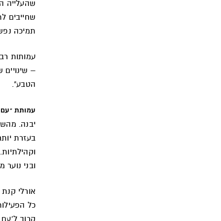
שהעלייה הי
שחייבים לת
תמיכה נפשי
עמותות רבו
– שינויים 
הטבע".
עמותת "עם
יבנה. מהשט
וקהילתיות. 
ובני נוער 
אורלי קנת
כל הפעילות