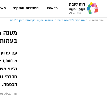
עבור
לעמוד
מי אנחנו
התנדבות לעסקים
מאגר
הבית
של
אתר
רוח
עמוד הבית
מענה מהיר למציאות משתנה: שינויים שנעשו בעמותות בזמן מלחמה
טובה
מענה מ
בעמותו
עם פרוץ 
מ־
וליווי מ
חברתי נב
הכפפה.
קרן לביא, מ