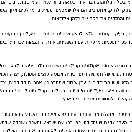
א בשל המלחמה. דבר אחד כנראה ברור לכול, והוא שמתנדבים הם כ
חזק ולחזק. מתנדבים הם אלו שמפנים, מסייעים, מחלקים מזון, מענ
ת ומחזקים את הקהילות בזמן אי־ודאות.
ת, בעיקר קטנות, נאלצו לבצע שינויים מהותיים בפעילותן בתקופת
שהפכו לתוכניות מרכזיות עם המשכיות. אחת הדוגמאות לכך היא בע
היא חווה אקולוגית קהילתית השוכנת בלב פנימייה לנוער בסיכ
 הטבע"
ח הנטוש של חמישה דונם, שהיה מכוסה קוצים ופסולת, יצרה העמ
בעזרת יותר מ־10,000 מתנדבים גן עדן עירוני שמחבר בין אחריות סביבתית,
החווה מציעה פעילויות חינוכיות, טיפוליות וקהילתיות לחניכי הפנימיי
מהקהילה ולתושבים מכל רחבי הארץ.
 מייסדת ומנהלת את עמותת עם הטבע משתפת "השבעה באוקטובר 
. מעבר להלם שאחז בנו, כמו בכל עם ישראל, ומעבר לעובדה שבמעג
קרוב ל'עם הטבע' נחטפו, נהרגו ונרצחו 11 אנשים, לאסון הנורא היו גם ה