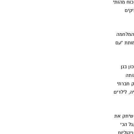
וח מהותי
יקים
 המלחמה
מותת "עם
ון בגן
ותה
 צדק חברתי
ה, לילדים
שיתק את
ל הכי
שלכות ניהוליות,