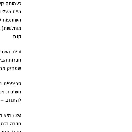
כעמותה קטנ
היינו מצליח
השותפות עם
מוחלשות). 
קנת.
ובצד השני 
חברות הבינ
שמחזק מחוי
ספציפית בי
חשיבות מכ
להתנדב – א
2026 ה
חברה בזמן 