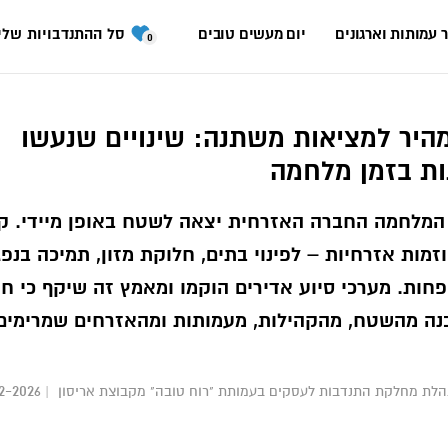
 עמותות וארגונים
יום מעשים טובים
סל ההתנדבויות שלי
0
היר למציאות משתנה: שינויים שנעשו
ת בזמן מלחמה
המלחמה החברה האזרחית יצאה לשטח באופן מיידי. קמ
1,000 יוזמות אזרחיות – לפינוי בתים, חלוקת מזון, תמיכה בנפ
שפחות. מערכי סיוע אדירים הוקמו ומאמץ זה שיקף כי חו
נה מהשטח, מהקהילות, מעמותות ומהאזרחים שמרימים
2-2026
נהלת מחלקת התנדבות לעסקים בעמותת "רוח טובה" מקבוצת אריסון