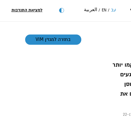
العربية
עב
למציאת התנדבות
EN
בחזרה למגזין VIM
ו יותר
געים
סן
 את
22-1