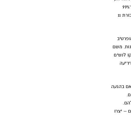
לוגיסטיות וכלכליות על העמותה. כל הפעילות נעצרה. מצאנו עצמנו ללא מעש ו־99%
מההכנסות הצפויות שלנו מפעילויות נעלמו בבת אחת. התחושה הייתה שעם קבורת 11
ופרטיב
ות. משם
סן. מעל 1,000 מארזים חולקו לנשים
דיעה
אם בהגעה
.
הם.
 – יצרו