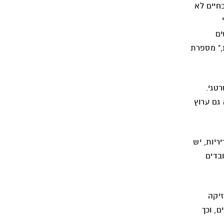
חיים לא
ים
," מספרת
טגי.
גם ערוץ
יות, יש
בדים
זיקה
, וכך