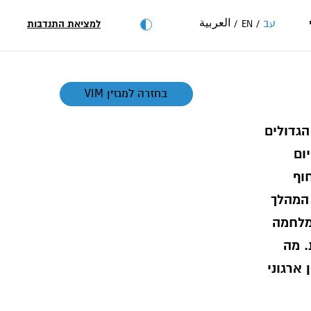
العربية
עב
למציאת התנדבות
EN
בחזרה למגזין VIM
ם הגדולים
ביום
וף
 המהלך
מלחמה
. מה
ארגוני