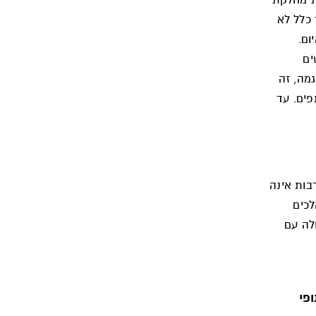
 כלל לא
ום.
ים
גמה, זה
פים. עד
בות אינה
לכים
לה עם
פי