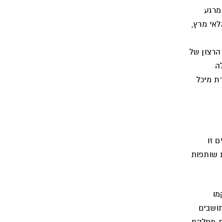
מרגע
אי מרץ,
הרצון של
ה
ת מיכל
ם זו
 שותפות
מו
תושבים
לת מחלקת