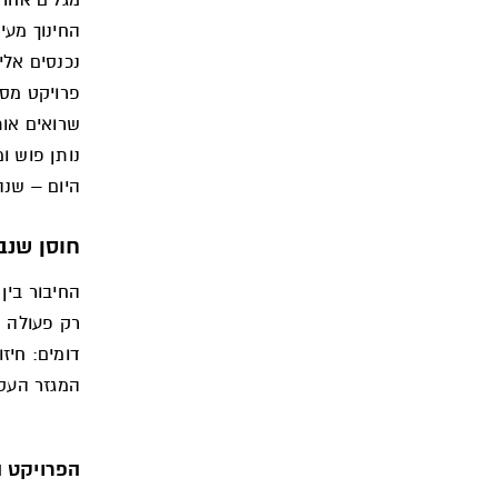
החינוך מעי
נכנסים אליה
פרויקט מסו
שרואים אות
נותן פוש ו
היום – שנה
חוסן שנב
החיבור בין
רק פעולה נ
דומים: חיז
המגזר העסק
הפרויקט ה