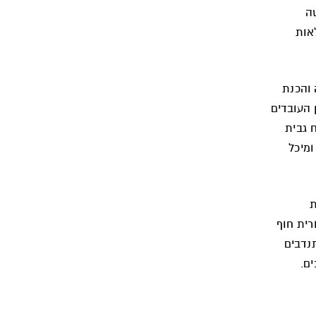
ה
אות
 והכנת
 העובדים
 גבית
ומיכל
 קירות
רית חוף
ם ומתנדבים