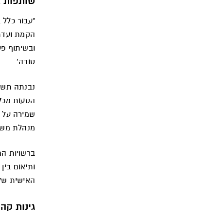
שותפות ב
"עבור כלל 
הקמת ועדת 
ובשיתוף פע
טובה'.
נבנתה תשתי
הסעות מכל 
שמירה על ר
מנהלת משא
ברשויות המ
ותיאום בין
האישית של
גינות קה