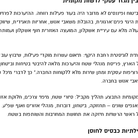
ין מגזר עסקי לרשות מקומית
ביטוח ופיננסים לא מדובר היה בעוד פעילות רווחה. ההיערכות לפרוי
היגוי פנים־ארגונית, בהובלת משאבי אנוש, אחריות תאגידית, שיווק 
ולה מלא עם עיריית אשקלון, המועצה האזורית חוף אשקלון ועמותת 
ת לוגיסטית רחבת היקף: תיאום עשרות מוקדי פעילות, שיבוץ עובד
הארץ, פריסת מנהלי שטח והיערכות מלאה להיבטי בטיחות וביטחון 
ציפות עסקית ומתן שירות מלא ללקוחות החברה." כך לדברי מיכל נ
בי אנוש בחברה.
קומיות התבצע תהליך מקביל: סיורי שטח, מיפוי צרכים, חלוקת אזור
 אגפים שונים – תחזוקה, ביטחון, דוברות, מנהלי אזורים ואגף שפ"ע.
 ראשי הרשויות חיזקה את תחושת המחויבות והשותפות בשטח.
ילתיות כבסיס לחוסן