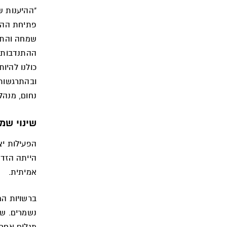
"ההיענות ש
פתיחת ההרש
שמחה והתרג
ההתנדבות ה
כולנו להיו
ובהתרגשות,
נחום, מנהל
שינוי שמ
הפעילות יצ
הייתה הזד
אמיתית.
ברשויות המ
נשמרים. שכ
מגלים אחרי