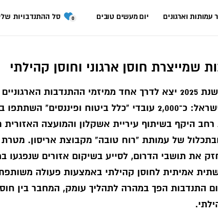
 עמותות וארגונים
יום מעשים טובים
סל ההתנדבויות שלי
0
ת שמייצרת חוסן ארגוני וחוסן קהילתי
בתחילת שנת 2025 יצא לדרך אחד ממיזמי ההתנדבות הארגוניי
שנראו בישראל: כ־2,000 עובדי "כלל ביטוח ופיננסים" השתתפו 
רחב היקף בשיתוף עיריית אשקלון והמועצה האזורית ח
בתכלול של עמותת "רוח טובה" מקבוצת אריסון. מטרת
זק את תושבי הדרום, לסייע בשיקום אזורים שנפגעו ב
שתית אמיתית לחוסן קהילתי באמצעות פעולה משותפת
ם התנדבות הפך במהרה לתהליך עומק, המחבר בין חוסן 
ילתי.