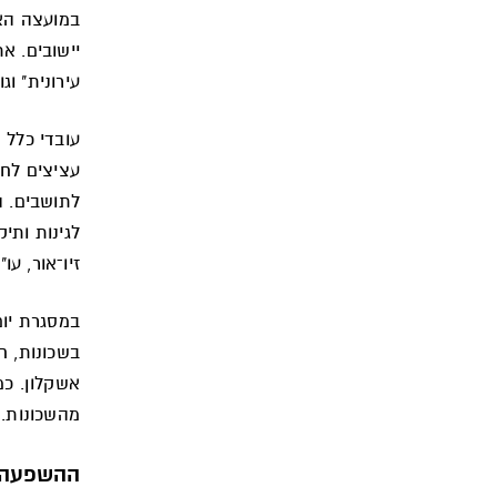
במועצה האז
יישובים. א
עירונית" וג
עובדי כלל ה
עציצים לחל
לתושבים. ה
לגינות ותי
זיו־אור, ע
בשכונות, ח
מהשכונות. לפ
ההשפעה ב