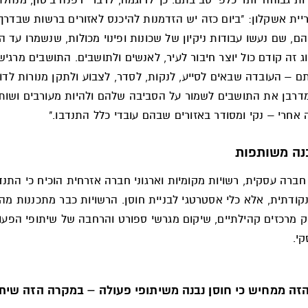
ריית אשקלון: "ביום כזה יש הזדמנות להיכנס לאזורים ברשות שבדרך
ם, שם נעשו עבודות ניקיון של שכונות ופינוי מכולות, שנשמרו עד הי
ג זה קודם כול יוצר חיבור לעיר, לאנשים ולתושבים. התושבים מרגיש
ם – העובדה שבאים לסייע, לנקות, לסדר, לצבוע ולתקן מנורות לדו
מדרבן את התושבים לשמור על הסביבה שלהם ולהיות מעורבים ושות
 אחרי – נקי ומסודר באזורים שבהם עובדי כלל התנדבו."
נה משותפות
 חברה עסקית, רשויות מקומיות וארגוני חברה אזרחית הוכיח כי התנד
קודתית, אלא כלי אסטרטגי לבניית חוסן. הרשויות כבר מתכננות מה
וק מרכזים קהילתיים, שיקום מגרשי ספורט והרחבה של שיתופי הפעו
י.
זה ממחיש כי חוסן נבנה משיתופי פעולה – במקרה הזה שיתו