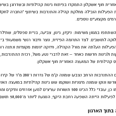
ורית חוף אשקלון התמקדו בפיתוח גינות קהילתיות ובשדרוגן בשיש
ת הפעילות הובילה מחלקת קהילה והתנדבות בשיתוף "החברה לחקל
ורמים מקצועיים נוספים.
שתתפו במגוון משימות: ניקיון, גינון, צביעה, בניית ספסלים, שתילה
וקה לתושבים. לצד התרומה הפיזית, נוצר חיבור רגשי משמעותי בין
פעילות העלתה את מורל הקהילה, חיזקה יוזמות מקומיות ונתנה רוח
קות ולגינות חדשות כאחד – זאת לדברי נטע משל, רכזת ההתנדבות, 
ו"ס קהילתית של המועצה האזורית חוף אשקלון.
במסגרת יום ההתנדבות הרחב נצבעו שמונה ק"מ של גדרות ו־280 מ"ר של
ודשו ונוקו שמונה מיגוניות ושוקמו שש גינות קהילתיות במועצה האזו
אשקלון. כמו כן, עובדי כלל הכינו 500 תשורות עציצים למען אזרחים ותיקי
עילות הייתה השפעה רחבת היקף, הנוגעת ליותר מ־58,000 תושבים.
תוך הארגון