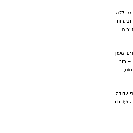
קט כללה
וביטחון,
'רוח
ים, מערך
– תוך
חום,
י עבודה
 המעורבות