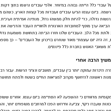
ל עובדי כלל הייתה גבוהה במיוחד. אלפי עובדים נרשמו בתוך דקות 
מה. ביום עצמו הגיעו עובדים ועובדות מכל קצוות הארץ, כשהם מל
שות גדולה, כדי להיות חלק ממשהו גדול, מנתינה אמיתית וערכית.
ביאה ערך מוסף למחוברות הארגונית ולחוויית העובד והדגישה את 
ת ולתת מכל הלב. העובדים שלנו חזרו הביתה בתחושת משמעות גדול
 זה היה יום עוצמתי מאוד שנחרט בזיכרון של העובדים" – כך מספר
ת משאבי האנוש בחברת כלל פיננסים.
משיך הרבה אחרי
רה היכרות עמוקה יותר בין עובדים, תושבים ונציגי הרשות. עבור רבי
מנות ראשונה להיחשף מקרוב למציאות החיים בשטח ולפתח תחושת
קומיות מדווחים כי ההשפעה לא הסתיימה ביום עצמו. אזורים ששוק
ונות שעברו ניקוי, צביעה וחידוש הפכו למרחבים מטופחים יותר, וה
ות גבוהה יותר כלפי סביבתם. כך לדוגמה, לדברי דפנה ביטון, מנה