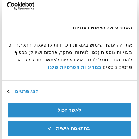
עוד משהו שחשוב שנדע?
האתר עושה שימוש בעוגיות
אתר זה עושה שימוש בעוגיות הכרחיות להפעלתו התקינה, וכן 
בעוגיות נוספות (כגון לניתוח, מחקר, פרסום ושיווק) בכפוף 
להסכמתך. תוכל לבחור אילו עוגיות לאפשר. תוכל לקרוא 
פרטים נוספים 
במדיניות הפרטיות שלנו
.
אשמח לקבל דיוורים ולהתעדכן על עוד דרכים לעשות טוב
פעילות ההתנדבות הינה באחריותו הבלעדית של המתנדב
הצג פרטים
שליחה
לאשר הכול
This site is protected by reCAPTCHA and the Google
Privacy Policy
and
Terms of Service
apply.
בהתאמה אישית
שמירה בסל
שתפו