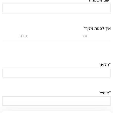
*שם משפחה
איך לפנות אליך?
זכר
נקבה
*טלפון
*אימייל