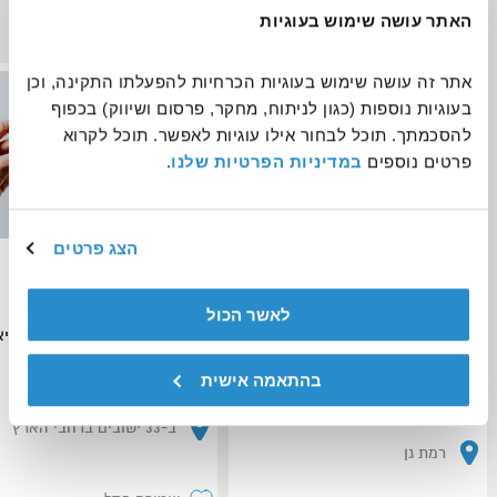
זקוקים לכם כעת
האתר עושה שימוש בעוגיות
אתר זה עושה שימוש בעוגיות הכרחיות להפעלתו התקינה, וכן 
נשים ונערות
אנשים עם מוגבלויות
בעוגיות נוספות (כגון לניתוח, מחקר, פרסום ושיווק) בכפוף 
להסכמתך. תוכל לבחור אילו עוגיות לאפשר. תוכל לקרוא 
פרטים נוספים 
במדיניות הפרטיות שלנו
.
הצג פרטים
התנדבות במרחב הלב - מרחב
הנחיית תוכן
נשי בטוח לנערות וצעירות במצבי
לאשר הכול
סיכון
אנוש - העמותה הישראלית לבריא
הנפש
יחידת ההתנדבות העירונית רמת גן -
בהתאמה אישית
הבית שלך להתנדבות
ב-33 ישובים ברחבי הארץ
רמת גן