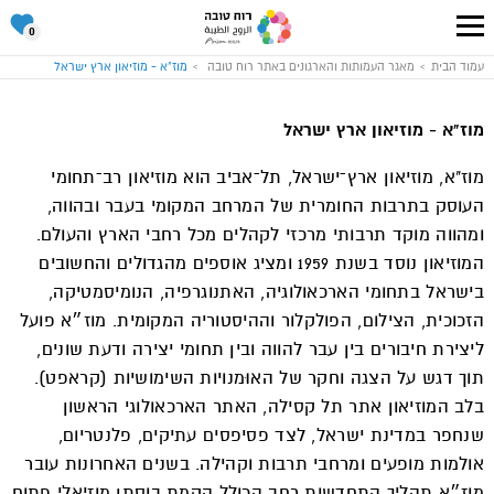
סל
0
ההתנד
שלי
עבור
עמוד הבית
מאגר העמותות והארגונים באתר רוח טובה
מוז"א - מוזיאון ארץ ישראל
לעמוד
הבית
של
אתר
מוז"א - מוזיאון ארץ ישראל
רוח
טובה
מוז"א, מוזיאון ארץ־ישראל, תל־אביב הוא מוזיאון רב־תחומי
העוסק בתרבות החומרית של המרחב המקומי בעבר ובהווה,
ומהווה מוקד תרבותי מרכזי לקהלים מכל רחבי הארץ והעולם.
המוזיאון נוסד בשנת 1959 ומציג אוספים מהגדולים והחשובים
בישראל בתחומי הארכאולוגיה, האתנוגרפיה, הנומיסמטיקה,
הזכוכית, הצילום, הפולקלור וההיסטוריה המקומית. מוז״א פועל
ליצירת חיבורים בין עבר להווה ובין תחומי יצירה ודעת שונים,
תוך דגש על הצגה וחקר של האוּמנויות השימושיות (קראפט).
בלב המוזיאון אתר תל קסילה, האתר הארכאולוגי הראשון
שנחפר במדינת ישראל, לצד פסיפסים עתיקים, פלנטריום,
אולמות מופעים ומרחבי תרבות וקהילה. בשנים האחרונות עובר
מוז״א תהליך התחדשות רחב הכולל הקמת בוסתן מוזיאלי פתוח