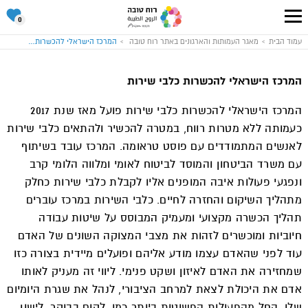
סל
0
ההתנד
שלי
עבור
עמוד הבית
מאגר העמותות והארגונים באתר רוח טובה
המרכז הישראלי להכשרות כלבי שירות
לעמוד
הבית
של
אתר
המרכז הישראלי להכשרות כלבי שירות
רוח
טובה
המרכז הישראלי להכשרות כלבי שירות פועל מאז שנת 2017
כעמותה ללא מטרות רווח, במטרה להכשיר ולהתאים כלבי שירות
לאנשים המתמודדים עם פוסט טראומה. המרכז עובד בשיתוף
עם משרד הביטחון והמוסד לביטוח לאומי ומלווה הלומי קרב
ונפגעי פעולות איבה המופנים אליו לקבלת כלבי שירות כחלק
מתהליך השיקום והחזרה לחיים. כלבי השירות במרכז עוברים
תהליך הכשרה מקצועי ומעמיק המבוסס על שיטות עבודה
חיוביות ומוכשרים לזהות את מצבי המצוקה השונים של האדם
עוד לפני שהאדם עצמו מודע אליהם ופועלים מיידית בצורה כזו
שמחזירה את האדם לאיזון ושקט פנימי. ליווי זה מעניק לאותו
אדם את היכולת לצאת למרחב הציבורי, לנהל את שגרת היומיום
שלו, החל מהפעולות הפשוטות ביותר כמו, לקום בבוקר, לישון