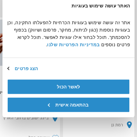
זקוקים לכם כעת
האתר עושה שימוש בעוגיות
אתר זה עושה שימוש בעוגיות הכרחיות להפעלתו התקינה, וכן 
נשים ונערות
אנשים עם מוגבלויות
בעוגיות נוספות (כגון לניתוח, מחקר, פרסום ושיווק) בכפוף 
להסכמתך. תוכל לבחור אילו עוגיות לאפשר. תוכל לקרוא 
פרטים נוספים 
במדיניות הפרטיות שלנו
.
הצג פרטים
התנדבות במרחב הלב - מרחב
הנחיית תוכן
נשי בטוח לנערות וצעירות במצבי
לאשר הכול
סיכון
אנוש - העמותה הישראלית לבריא
הנפש
יחידת ההתנדבות העירונית רמת גן -
בהתאמה אישית
הבית שלך להתנדבות
ב-33 ישובים ברחבי הארץ
רמת גן