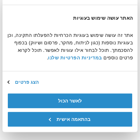
האתר עושה שימוש בעוגיות
אתר זה עושה שימוש בעוגיות הכרחיות להפעלתו התקינה, וכן 
בעוגיות נוספות (כגון לניתוח, מחקר, פרסום ושיווק) בכפוף 
להסכמתך. תוכל לבחור אילו עוגיות לאפשר. תוכל לקרוא 
אשמח לקבל דיוורים ולהתעדכן על עוד דרכים לעשות טוב
פרטים נוספים 
במדיניות הפרטיות שלנו
.
פעילות ההתנדבות הינה באחריותו הבלעדית של המתנדב
הצג פרטים
שליחה
לאשר הכול
This site is protected by reCAPTCHA and the Google
Privacy Policy
and
Terms of Service
apply.
בהתאמה אישית
שמירה בסל
שתפו