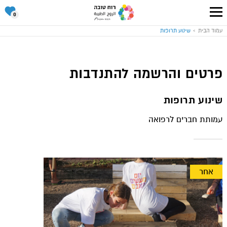
סל
0
ההתנד
שלי
עבור
עמוד הבית
שינוע תרופות
לעמוד
הבית
של
אתר
רוח
טובה
פרטים והרשמה להתנדבות
שינוע תרופות
עמותת חברים לרפואה
אחר