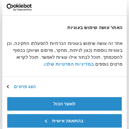
עוד משהו שחשוב שנדע?
האתר עושה שימוש בעוגיות
אתר זה עושה שימוש בעוגיות הכרחיות להפעלתו התקינה, וכן 
בעוגיות נוספות (כגון לניתוח, מחקר, פרסום ושיווק) בכפוף 
להסכמתך. תוכל לבחור אילו עוגיות לאפשר. תוכל לקרוא 
פרטים נוספים 
במדיניות הפרטיות שלנו
.
אשמח לקבל דיוורים ולהתעדכן על עוד דרכים לעשות טוב
הצג פרטים
פעילות ההתנדבות הינה באחריותו הבלעדית של המתנדב
לאשר הכול
שליחה
בהתאמה אישית
This site is protected by reCAPTCHA and the Google
Privacy Policy