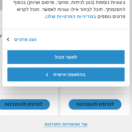
בעוגיות נוספות (כגון לניתוח, מחקר, פרסום ושיווק) בכפוף 
להסכמתך. תוכל לבחור אילו עוגיות לאפשר. תוכל לקרוא 
פרטים נוספים 
במדיניות הפרטיות שלנו
.
התנדבות במרחב הלב - מרחב
הנחיית תוכן
נשי בטוח לנערות וצעירות במצבי
סיכון
אנוש - העמותה הישראלית לבריא
הצג פרטים
הנפש
יחידת ההתנדבות העירונית רמת גן -
הבית שלך להתנדבות
לאשר הכול
ב-33 ישובים ברחבי הארץ
רמת גן
בהתאמה אישית
שמירה בסל
שמירה בסל
לפרטים ולהתנדבות
לפרטים ולהתנדבות
עוד אפשרויות התנדבות