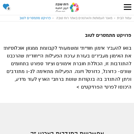
סל
0
ההתנד
שלי
עבור
עמוד הבית
מאגר העמותות והארגונים באתר רוח טובה
פרויקט מתמסרים לטוב
לעמוד
הבית
של
אתר
פרויקט מתמסרים לטוב
רוח
טובה
בואו להעביר אימון חווייתי ומשמעותי לקבוצות ממגוון אוכלוסיות!
את האימון מעבירים בעזרת ערכת הפעילות הייחודית שהרכבנו
להתנדבות זו, הכוללת חוברת אימונים וציוד ספורט בתחומים
שונים- כדורגל, כדורסל ויוגה. הפעילות מתאימה ל1-2 מתנדבים
וניתן להתנדב בה בנקודות שונות ברחבי הארץ לעוד מידע,
היכנסו לפרטי הפרויקטים >
אפשרויות התנדבות בארגון זה