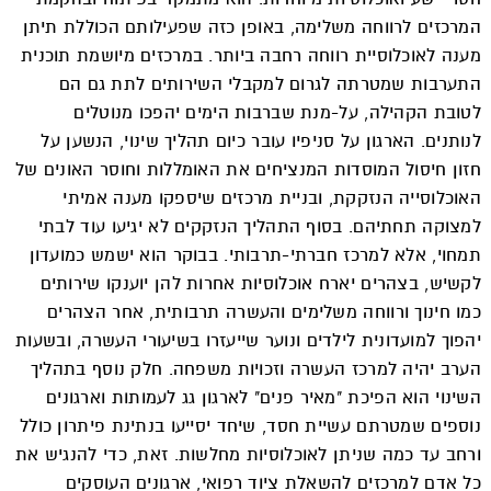
המרכזים לרווחה משלימה, באופן כזה שפעילותם הכוללת תיתן
מענה לאוכלוסיית רווחה רחבה ביותר. במרכזים מיושמת תוכנית
התערבות שמטרתה לגרום למקבלי השירותים לתת גם הם
לטובת הקהילה, על-מנת שברבות הימים יהפכו מנוטלים
לנותנים. הארגון על סניפיו עובר כיום תהליך שינוי, הנשען על
חזון חיסול המוסדות המנציחים את האומללות וחוסר האונים של
האוכלוסייה הנזקקת, ובניית מרכזים שיספקו מענה אמיתי
למצוקה תחתיהם. בסוף התהליך הנזקקים לא יגיעו עוד לבתי
תמחוי, אלא למרכז חברתי-תרבותי. בבוקר הוא ישמש כמועדון
לקשיש, בצהרים יארח אוכלוסיות אחרות להן יוענקו שירותים
כמו חינוך ורווחה משלימים והעשרה תרבותית, אחר הצהרים
יהפוך למועדונית לילדים ונוער שייעזרו בשיעורי העשרה, ובשעות
הערב יהיה למרכז העשרה וזכויות משפחה. חלק נוסף בתהליך
השינוי הוא הפיכת "מאיר פנים" לארגון גג לעמותות וארגונים
נוספים שמטרתם עשיית חסד, שיחד יסייעו בנתינת פיתרון כולל
ורחב עד כמה שניתן לאוכלוסיות מחלשות. זאת, כדי להנגיש את
כל אדם למרכזים להשאלת ציוד רפואי, ארגונים העוסקים