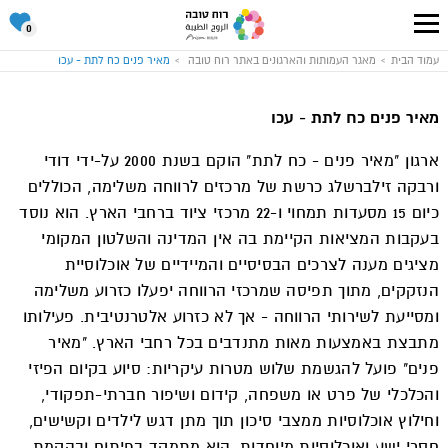
סל
0
ההתנד
שלי
עבור
עמוד הבית
מאגר העמותות והארגונים באתר רוח טובה
מאיר פנים כח לתת - עכו
לעמוד
הבית
של
אתר
מאיר פנים כח לתת - עכו
רוח
טובה
ארגון "מאיר פנים - כח לתת" הוקם בשנת 2000 על-ידי דודי
ורבקה זילברשלג כרשת של מרכזים לרווחה משלימה, הכוללים
כיום 15 מסעדות תמחוי ו-22 מרכזי ציוד ברחבי הארץ. הוא נוסד
בעקבות המציאות הקיימת בה אין המדינה והשלטון המקומי
מציגים מענה לצרכים הבסיסיים והמיידיים של אוכלוסיית
הנזקקים, מתוך תפיסה שמרכזי הרווחה יפעלו כזרוע משלימה
ומסייעת לשירותי הרווחה - אך לא כזרוע אלטרנטיבית. פעילותו
מתבצת באמצעות מאות מתנדבים בכל רחבי הארץ. "מאיר
פנים" פועל להגשמת שלוש מטרות עיקריות: סיוע בקיום הפיזי
והכלכלי של פרט או משפחה, קידום ושיפור חברתי-תפקודי,
וחילוץ אוכלוסיות ממצבי סיכון תוך מתן דגש לילדים וקשישים,
חסרי ישע ואוכלוסיות מיוחדות. הוא מתמקד בפיתוח ובהקמת