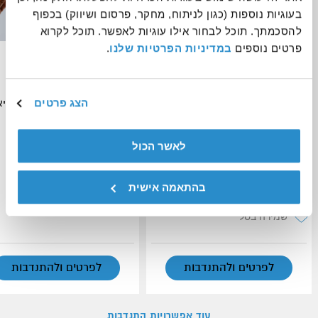
בעוגיות נוספות (כגון לניתוח, מחקר, פרסום ושיווק) בכפוף 
להסכמתך. תוכל לבחור אילו עוגיות לאפשר. תוכל לקרוא 
פרטים נוספים 
במדיניות הפרטיות שלנו
.
התנדבות במרחב הלב - מרחב
הנחיית תוכן
נשי בטוח לנערות וצעירות במצבי
סיכון
הצג פרטים
אנוש - העמותה הישראלית לבריא
הנפש
יחידת ההתנדבות העירונית רמת גן -
הבית שלך להתנדבות
לאשר הכול
ב-33 ישובים ברחבי הארץ
רמת גן
בהתאמה אישית
שמירה בסל
שמירה בסל
לפרטים ולהתנדבות
לפרטים ולהתנדבות
עוד אפשרויות התנדבות