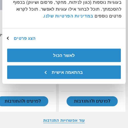
בעוגיות נוספות (כגון לניתוח, מחקר, פרסום ושיווק) בכפוף 
להסכמתך. תוכל לבחור אילו עוגיות לאפשר. תוכל לקרוא 
פרטים נוספים 
במדיניות הפרטיות שלנו
.
התנדבות במרחב הלב - מרחב
הנחיית תוכן
נשי בטוח לנערות וצעירות במצבי
סיכון
אנוש - העמותה הישראלית לבריא
הצג פרטים
הנפש
יחידת ההתנדבות העירונית רמת גן -
הבית שלך להתנדבות
לאשר הכול
ב-33 ישובים ברחבי הארץ
רמת גן
בהתאמה אישית
שמירה בסל
שמירה בסל
לפרטים ולהתנדבות
לפרטים ולהתנדבות
עוד אפשרויות התנדבות