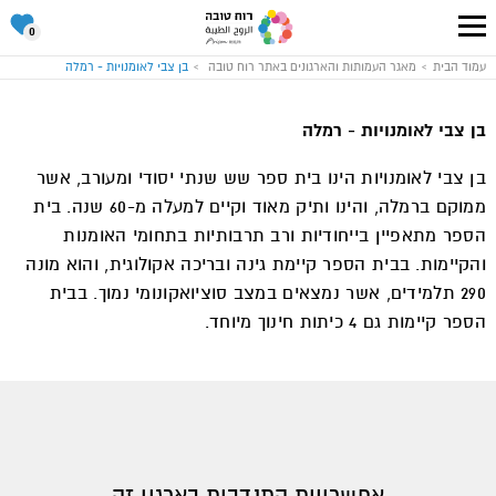
סל
0
ההתנד
שלי
עבור
עמוד הבית
מאגר העמותות והארגונים באתר רוח טובה
בן צבי לאומנויות - רמלה
לעמוד
הבית
של
אתר
בן צבי לאומנויות - רמלה
רוח
טובה
בן צבי לאומנויות הינו בית ספר שש שנתי יסודי ומעורב, אשר
ממוקם ברמלה, והינו ותיק מאוד וקיים למעלה מ-60 שנה. בית
הספר מתאפיין בייחודיות ורב תרבותיות בתחומי האומנות
והקיימות. בבית הספר קיימת גינה ובריכה אקולוגית, והוא מונה
290 תלמידים, אשר נמצאים במצב סוציואקונומי נמוך. בבית
הספר קיימות גם 4 כיתות חינוך מיוחד.
אפשרויות התנדבות בארגון זה