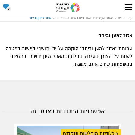
סל
0
ההתנד
שלי
עבור
עמוד הבית
מאגר העמותות והארגונים באתר רוח טובה
אזור למען וביחד
לעמוד
הבית
של
אתר
אזור למען וביחד
רוח
טובה
עמותת "אזור למען וביחד" הוקמה על ידי תושבי היישוב במטרה
לענות על הצורך בעזרה, בחלוקת מארזי מזון יבשים ובתמיכה
במשפחות שידם אינם משגת.
אפשרויות התנדבות בארגון זה
אוכלוסיות מוחלשות ונזקקים